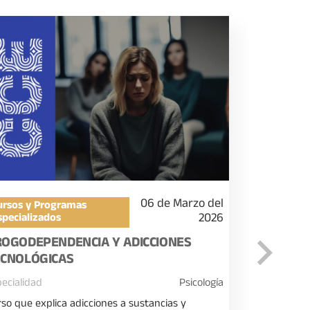
06 de Marzo del
ursos y Programas
Diplomad
2026
specializados
DIPLOMA
OGODEPENDENCIA Y ADICCIONES
PSICOED
ECNOLÓGICAS
NEURODE
ecialidad
Psicología
Especialida
so que explica adicciones a sustancias y
Orientado a