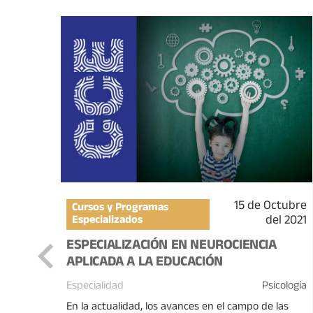
15 de Octubre
el 2026
Cursos y Programas
del 2021
Especializados
ESPECIALIZACIÓN EN NEUROCIENCIA
APLICADA A LA EDUCACIÓN
icología
Especialidad
Psicología
En la actualidad, los avances en el campo de las
salud,