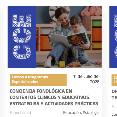
11 de Julio del
Cursos y Programas
C
2026
Especializados
E
CONCIENCIA FONOLÓGICA EN
DR
CONTEXTOS CLÍNICOS Y EDUCATIVOS:
T
ESTRATEGIAS Y ACTIVIDADES PRÁCTICAS
Esp
Especialidad
Educación, Psicología
Cur