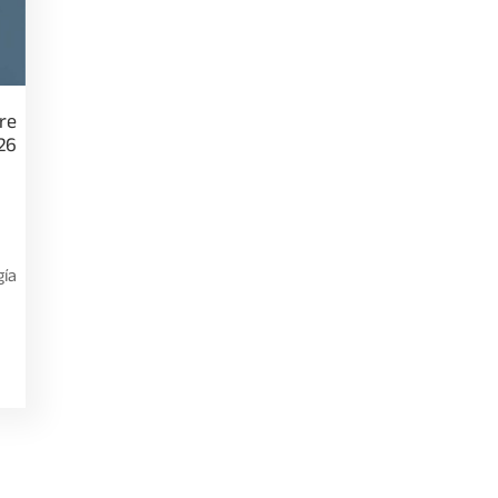
re
26
gía