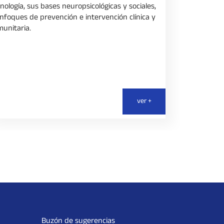
nología, sus bases neuropsicológicas y sociales,
modelos de
nfoques de prevención e intervención clínica y
psicoeducati
unitaria.
técnicas y 
ver +
Buzón de sugerencias