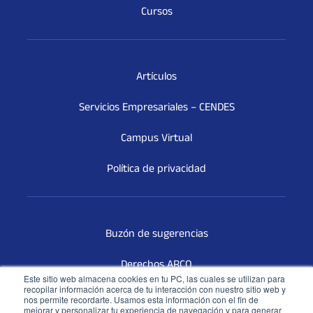
Cursos
Artículos
Servicios Empresariales – CENDES
Campus Virtual
Política de privacidad
Buzón de sugerencias
Derechos ARCO
Este sitio web almacena cookies en tu PC, las cuales se utilizan para
recopilar información acerca de tu interacción con nuestro sitio web y
Terceros Vinculados
nos permite recordarte. Usamos esta información con el fin de
mejorar y personalizar tu experiencia de navegación y para generar