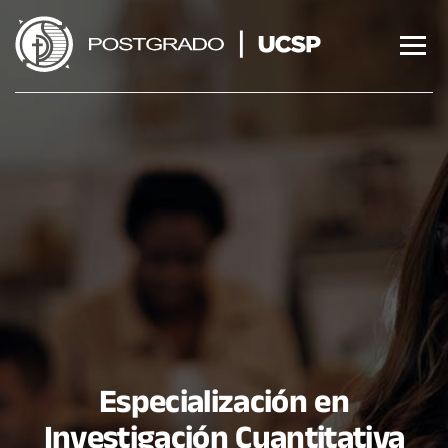
Saltar
al
contenido
Especialización en
Investigación Cuantitativa