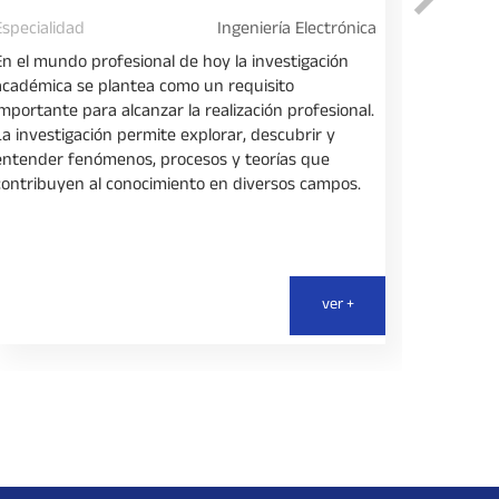
Especialidad
Ingeniería Electrónica
Especiali
En el mundo profesional de hoy la investigación
El diplom
académica se plantea como un requisito
los parti
importante para alcanzar la realización profesional.
metodoló
La investigación permite explorar, descubrir y
en ciencia
entender fenómenos, procesos y teorías que
contribuyen al conocimiento en diversos campos.
ver +