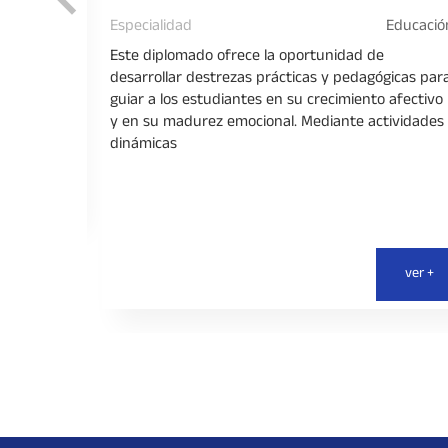
ón Pública
Especialidad
Educació
en
tener un
Este diplomado ofrece la oportunidad de
su
desarrollar destrezas prácticas y pedagógicas par
los entes
guiar a los estudiantes en su crecimiento afectivo
y en su madurez emocional. Mediante actividades
dinámicas
ver +
ver +