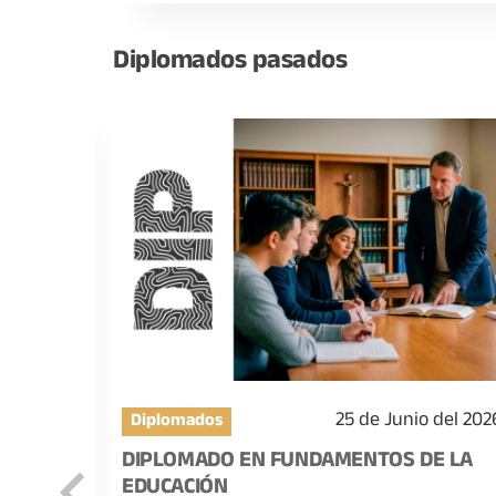
Diplomados
pasados
 del 2026
25 de Junio del 202
Diplomados
A
DIPLOMADO EN FUNDAMENTOS DE LA
EDUCACIÓN