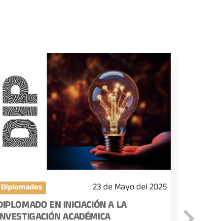
23 de Mayo del 2025
Diplomados
Diplom
DIPLOMADO EN INICIACIÓN A LA
DIPLOM
INVESTIGACIÓN ACADÉMICA
CIENCI