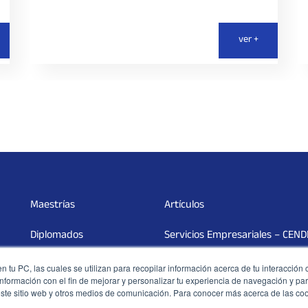
ver +
Maestrías
Artículos
Diplomados
Servicios Empresariales – CEN
PED
Campus Virtual
 tu PC, las cuales se utilizan para recopilar información acerca de tu interacción 
nformación con el fin de mejorar y personalizar tu experiencia de navegación y par
este sitio web y otros medios de comunicación. Para conocer más acerca de las co
Cursos
Política de privacidad