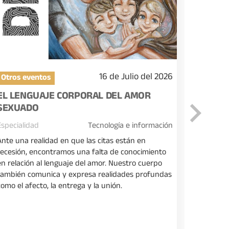
16 de Julio del 2026
Otros eventos
Otros e
EL LENGUAJE CORPORAL DEL AMOR
CHARLA
SEXUADO
AWS AC
Especialidad
Tecnología e información
Especiali
Ante una realidad en que las citas están en
En esta c
recesión, encontramos una falta de conocimiento
de los se
en relación al lenguaje del amor. Nuestro cuerpo
detallado
también comunica y expresa realidades profundas
de las fu
como el afecto, la entrega y la unión.
participa
que brin
nube sobr
precios e