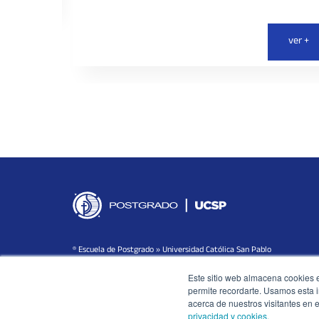
ver +
® Escuela de Postgrado » Universidad Católica San Pablo
Este sitio web almacena cookies en
permite recordarte. Usamos esta i
acerca de nuestros visitantes en 
privacidad y cookies
.