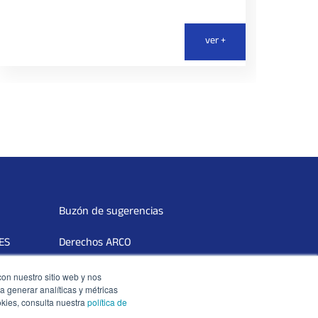
ver +
Buzón de sugerencias
DES
Derechos ARCO
Terceros Vinculados
con nuestro sitio web y nos
a generar analíticas y métricas
okies, consulta nuestra
política de
Libro de reclamaciones