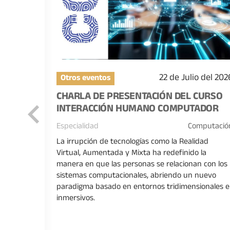
 del 2026
22 de Julio del 202
Otros eventos
LAS
CHARLA DE PRESENTACIÓN DEL CURSO
A:
INTERACCIÓN HUMANO COMPUTADOR
OGÍA»
Especialidad
Computació
anidades
La irrupción de tecnologías como la Realidad
Virtual, Aumentada y Mixta ha redefinido la
iplinario
manera en que las personas se relacionan con los
gencia
sistemas computacionales, abriendo un nuevo
cativas
paradigma basado en entornos tridimensionales e
inmersivos.
ver +