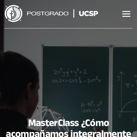
Saltar
al
contenido
MasterClass ¿Cómo
acompañamos integralmente