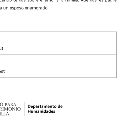
acando temas sobre el amor y la familia. Además, es padre
dera un esposo enamorado.
ú)
eet