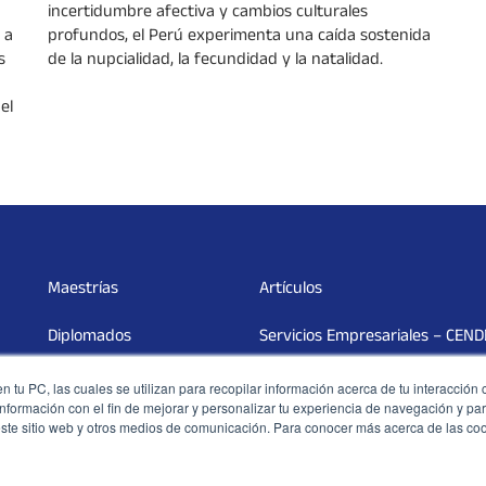
incertidumbre afectiva y cambios culturales
profundos, el Perú experimenta una caída sostenida
 a
de la nupcialidad, la fecundidad y la natalidad.
s
el
Maestrías
Artículos
Diplomados
Servicios Empresariales – CEN
PED
Campus Virtual
 tu PC, las cuales se utilizan para recopilar información acerca de tu interacción 
nformación con el fin de mejorar y personalizar tu experiencia de navegación y par
este sitio web y otros medios de comunicación. Para conocer más acerca de las co
Cursos
Política de privacidad