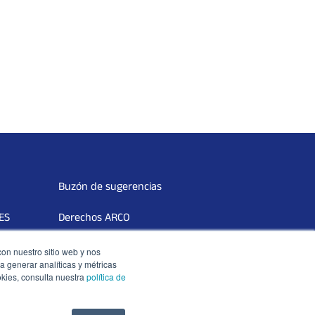
Buzón de sugerencias
DES
Derechos ARCO
Terceros Vinculados
con nuestro sitio web y nos
a generar analíticas y métricas
okies, consulta nuestra
política de
Libro de reclamaciones