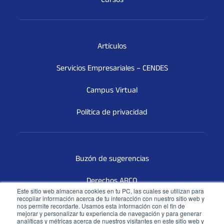
Cursos
Artículos
Servicios Empresariales – CENDES
Campus Virtual
Política de privacidad
Buzón de sugerencias
Derechos ARCO
Este sitio web almacena cookies en tu PC, las cuales se utilizan para
recopilar información acerca de tu interacción con nuestro sitio web y
Terceros Vinculados
nos permite recordarte. Usamos esta información con el fin de
mejorar y personalizar tu experiencia de navegación y para generar
analíticas y métricas acerca de nuestros visitantes en este sitio web y