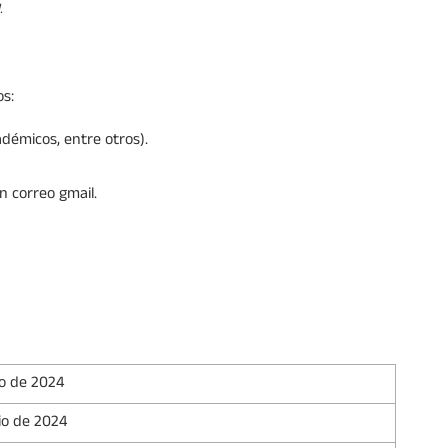
.
os:
adémicos, entre otros).
un correo gmail.
io de 2024
io de 2024