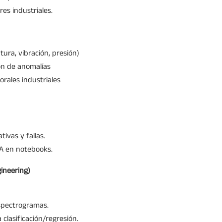
res industriales.
ura, vibración, presión)
ón de anomalías
rales industriales
tivas y fallas.
IA en notebooks.
gineering)
espectrogramas.
 clasificación/regresión.