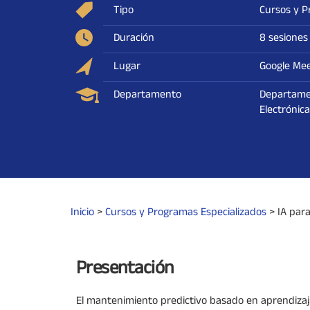
Tipo
Cursos y P
Duración
8 sesiones
Lugar
Google Me
Departamento
Departamen
Electrónica
Inicio
>
Cursos y Programas Especializados
>
IA para
Presentación
El mantenimiento predictivo basado en aprendiza