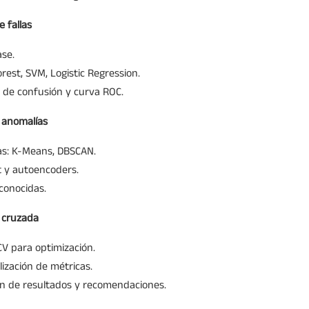
 fallas
ase.
est, SVM, Logistic Regression.
iz de confusión y curva ROC.
 anomalías
as: K-Means, DBSCAN.
t y autoencoders.
conocidas.
n cruzada
V para optimización.
ización de métricas.
ón de resultados y recomendaciones.