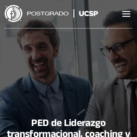
Saltar
al
contenido
PED de Liderazgo
transformacional, coaching y