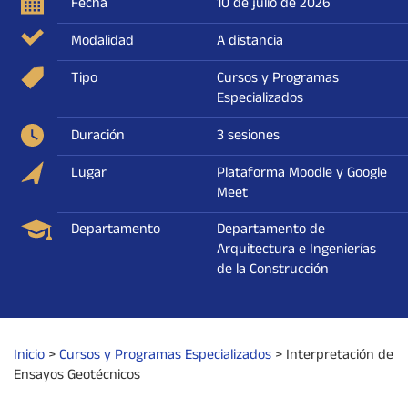
Fecha
10 de julio de 2026
Modalidad
A distancia
Tipo
Cursos y Programas
Especializados
Duración
3 sesiones
Lugar
Plataforma Moodle y Google
Meet
Departamento
Departamento de
Arquitectura e Ingenierías
de la Construcción
Inicio
>
Cursos y Programas Especializados
>
Interpretación de
Ensayos Geotécnicos