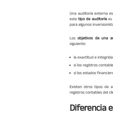
Una auditoría externa es
este
tipo de auditoría
es 
para algunos inversionist
Los
objetivos de una au
siguiente:
la exactitud e integrida
si los registros contab
si los estados financie
Existen otros tipos de 
registros contables del c
Diferencia 