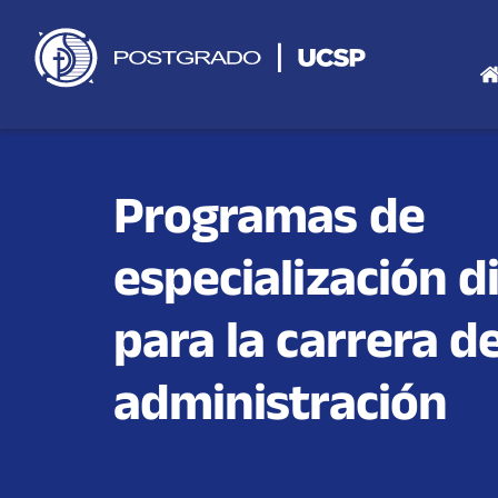
Saltar
al
contenido
Programas de
especialización d
para la carrera d
administración