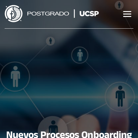
Saltar
al
contenido
Nuevos Procesos Onboarding