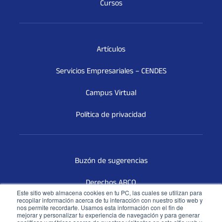
Cursos
Artículos
Servicios Empresariales – CENDES
Campus Virtual
Política de privacidad
Buzón de sugerencias
Derechos ARCO
Este sitio web almacena cookies en tu PC, las cuales se utilizan para
recopilar información acerca de tu interacción con nuestro sitio web y
Terceros Vinculados
nos permite recordarte. Usamos esta información con el fin de
mejorar y personalizar tu experiencia de navegación y para generar