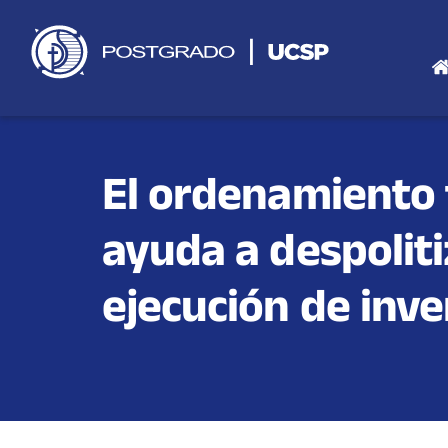
Saltar
al
contenido
El ordenamiento t
ayuda a despoliti
ejecución de inve