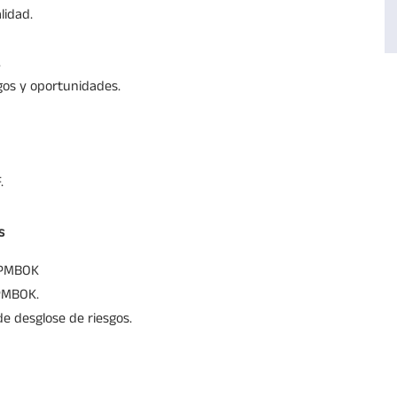
lidad.
.
sgos y oportunidades.
.
s
y PMBOK
 PMBOK.
 de desglose de riesgos.