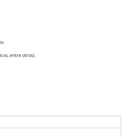
os:
cos, entre otros).
2