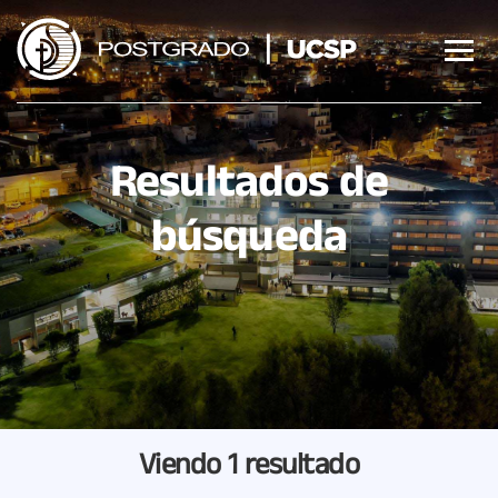
Saltar
al
contenido
Resultados de
búsqueda
Viendo
1 resultado