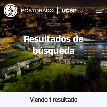
Saltar
al
contenido
Resultados de
búsqueda
Viendo
1 resultado