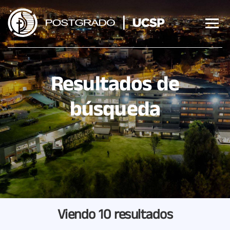
Saltar
al
contenido
Resultados de
búsqueda
Viendo
10 resultados