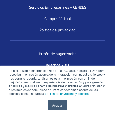
Servicios Empresariales – CENDES
Campus Virtual
Política de privacidad
Buzón de sugerencias
Derechos ARCO
Este sitio web almacena cookies en tu PC, las cuales se utilizan para
recopilar información acerca de tu interacción con nuestro sitio web y
Terceros Vinculados
nos permite recordarte. Usamos esta información con el fin de
mejorar y personalizar tu experiencia de navegación y para generar
analíticas y métricas acerca de nuestros visitantes en este sitio web y
Libro de reclamaciones
otros medios de comunicación. Para conocer más acerca de las
cookies, consulta nuestra
política de privacidad y cookies
.
Aceptar
COPYRIGHT © 2026 Universidad Católica San Pablo - RUC: 20327998413