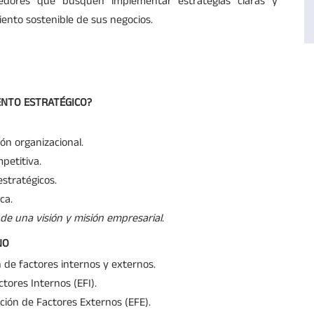
ores que busquen implementar estrategias claras y
ento sostenible de sus negocios.
ENTO ESTRATÉGICO?
ión organizacional.
petitiva.
estratégicos.
ca.
o de una visión y misión empresarial
.
NO
 de factores internos y externos.
ctores Internos (EFI).
ción de Factores Externos (EFE).